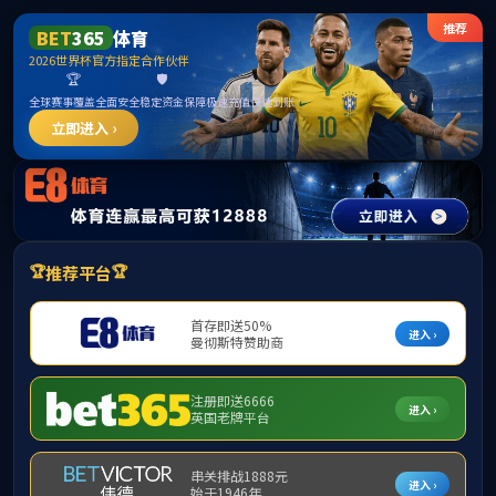
suncitygroup太阳新城(中国)集团官方网站
您访问路径含有非法字符，防注入系
统提醒您请勿尝试非法操作！